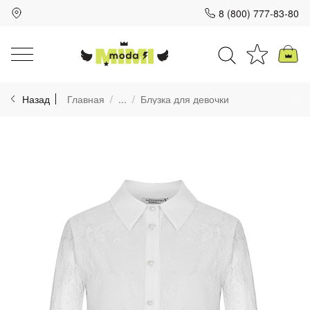
8 (800) 777-83-80
Для клиентов всех банков
Назад
Главная
...
Блузка для девочки
Разбейте
оплату
на части
без переплат
График платежей
Сегодня
25
%