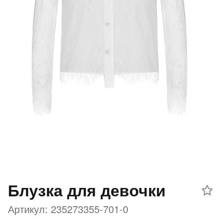
Добавляйте товары
в корзину
Оплачивайте сегодня только
25
% картой любого банка
Получайте товар
выбранный способом
Оставшиеся
75
% будут
списываться
с вашей карты
по
25
%
каждые 2 недели
Блузка для девочки
Артикул: 235273355-701-0