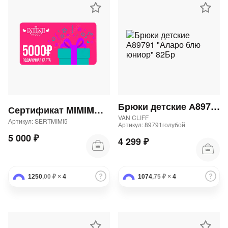
Брюки детские А89791 "Аларо блю юниор" 82Бр
Сертификат MIMIMODA 5000 р.
VAN CLIFF
Артикул: SERTMIMI5
Артикул: 89791голубой
5 000 ₽
4 299 ₽
1250
,00 ₽
×
4
1074
,75 ₽
×
4