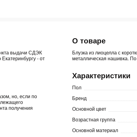
Оставшиеся
75
% будут
списываться
с вашей карты
по
25
%
каждые 2 недели
О товаре
ункта выдачи СДЭК
Блузка из лиоцелла с корот
 Екатеринбургу - от
металлическая нашивка. По 
Подробнее
об оплате Плайтом
Характеристики
Пол
зом, но, если по
25
Бренд
адлежащего
раз в 2
ента получения
Основной цвет
Остались вопросы?
недели
8 800 302-02-51
Возрастная группа
Основной материал
plait.ru