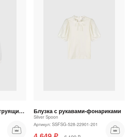
Блузка из бамбука со струящимися рукавами
Блузка с рукавами-фонариками
Silver Spoon
1
Артикул: SSFSG-528-22901-201
4 649 ₽
6 199 ₽