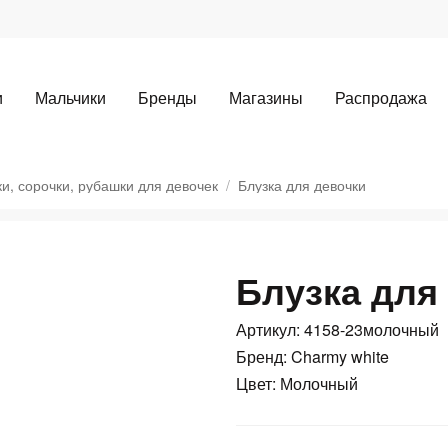
и
Мальчики
Бренды
Магазины
Распродажа
ки, сорочки, рубашки для девочек
Блузка для девочки
Блузка для
Артикул: 4158-23молочный
Для клиентов всех банков
Бренд: Charmy white
Цвет: Молочный
Разбейте
оплату
а части
без переплат