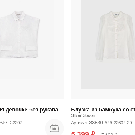
Блузка для девочки без рукава из поплина белая
Silver Spoon
25SJGJC2207
Артикул: SSFSG-529-22602-20
5 399 ₽
7 199 ₽