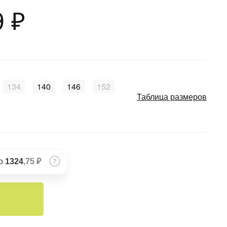
9 ₽
134
140
146
152
Таблица размеров
по
1324
,75 ₽