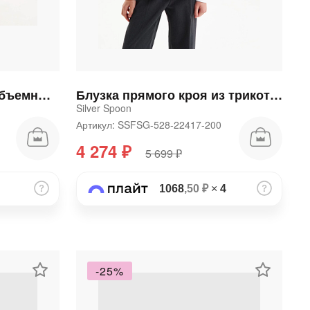
Блузка для девочки с объемными рукавами белая
Блузка прямого кроя из трикотажа
Silver Spoon
Артикул: SSFSG-528-22417-200
4 274 ₽
5 699 ₽
1068
,50 ₽
×
4
-25%