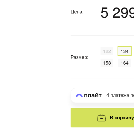
5 29
Цена:
График платежей
Сегодня
25
%
122
134
Размер:
158
164
Добавляйте товары
в корзину
4 платежа 
Оплачивайте сегодня только
25
% картой любого банка
В корзину
Получайте товар
выбранный способом