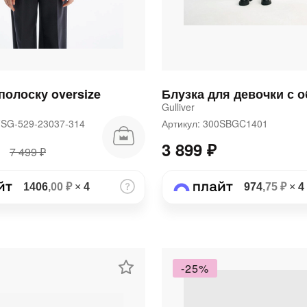
полоску oversize
Gulliver
FSG-529-23037-314
Артикул: 300SBGC1401
3 899 ₽
7 499 ₽
1406
,00 ₽
×
4
974
,75 ₽
×
4
-25%