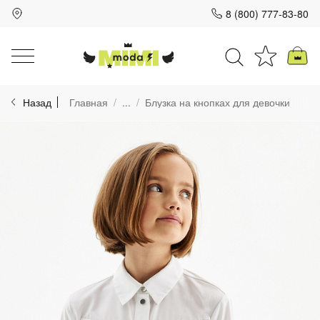
8 (800) 777-83-80
Для клиентов всех банков
Назад
Главная
...
Блузка на кнопках для девочки
Разбейте
оплату
на части
без переплат
График платежей
Сегодня
25
%