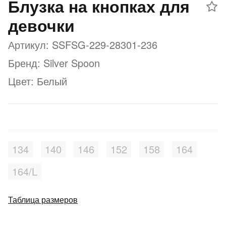
Блузка на кнопках для
Подробнее
об оплате Плайтом
девочки
Артикул: SSFSG-229-28301-236
Бренд: Silver Spoon
Остались вопросы?
25
8 800 302-02-51
Цвет: Белый
plait.ru
раз в 2
недели
134
140
146
152
158
164
164/L
Таблица размеров