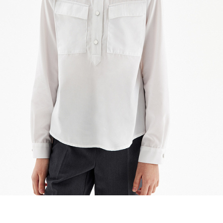
Добавляйте товары
в корзину
Оплачивайте сегодня только
25
% картой любого банка
Получайте товар
выбранный способом
Оставшиеся
75
% будут
списываться
с вашей карты
по
25
%
каждые 2 недели