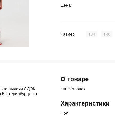
Цена:
График платежей
Сегодня
25
%
Размер:
134
140
Добавляйте товары
в корзину
О товаре
Оплачивайте сегодня только
25
% картой любого банка
ункта выдачи СДЭК
100% хлопок
 Екатеринбургу - от
Характеристики
Получайте товар
выбранный способом
Пол