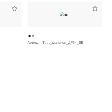
нет
Артикул: Торс_манекен_ДР34_ВВ