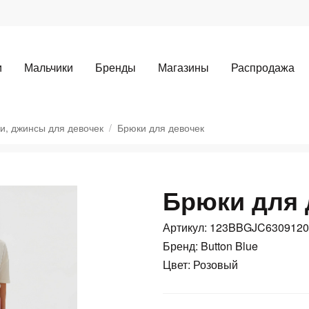
и
Мальчики
Бренды
Магазины
Распродажа
и, джинсы для девочек
Брюки для девочек
Брюки для 
Для клиентов всех банков
Артикул: 123BBGJC630912
Разбейте
оплату
Бренд: Button Blue
Цвет: Розовый
а части
без переплат