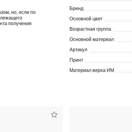
Бренд
Оставшиеся
75
% будут
списываться
зом, но, если по
адлежащего
с вашей карты
по
25
%
каждые 2 недели
Основной цвет
ента получения
Возрастная группа
Основной материал
Артикул
Подробнее
об оплате Плайтом
Принт
Материал верха ИМ
25
раз в 2
Остались вопросы?
недели
8 800 302-02-51
plait.ru