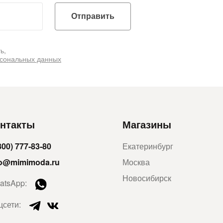
Отправить
ь,
рсональных данных
нтакты
Магазины
800) 777-83-80
Екатеринбург
fo@mimimoda.ru
Москва
Новосибирск
atsApp:
цсети: