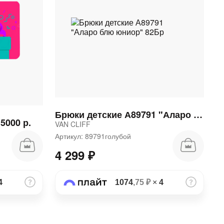
Брюки детские А89791 "Аларо блю юниор" 82Бр
5000 р.
VAN CLIFF
Артикул: 89791голубой
4 299 ₽
4
1074
,75 ₽
×
4