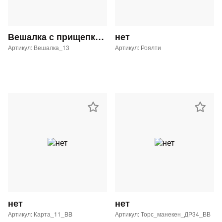
Вешалка с прищепками GL-29 с таргеткой Button Blue
нет
Артикул: Вешалка_13
Артикул: Роялти
нет
нет
Артикул: Карта_11_BB
Артикул: Торс_манекен_ДР34_ВВ