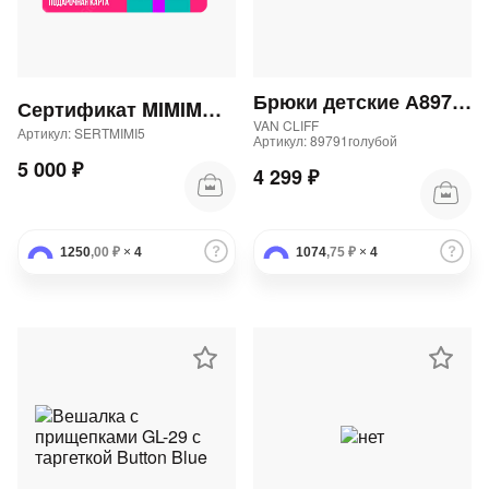
Брюки детские А89791 "Аларо блю юниор" 82Бр
Сертификат MIMIMODA 5000 р.
VAN CLIFF
Артикул: SERTMIMI5
Артикул: 89791голубой
5 000 ₽
4 299 ₽
1250
,00 ₽
×
4
1074
,75 ₽
×
4