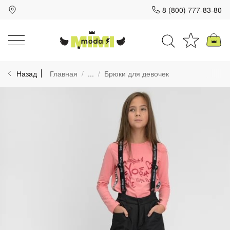
8 (800) 777-83-80
Для клиентов всех банков
Назад
Главная
...
Брюки для девочек
Разбейте
оплату
на части
без переплат
График платежей
Сегодня
25
%