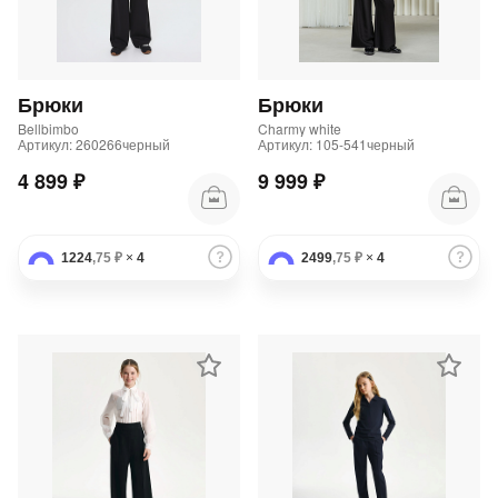
Брюки
Брюки
Bellbimbo
Charmy white
Артикул: 260266черный
Артикул: 105-541черный
4 899 ₽
9 999 ₽
1224
,75 ₽
×
4
2499
,75 ₽
×
4