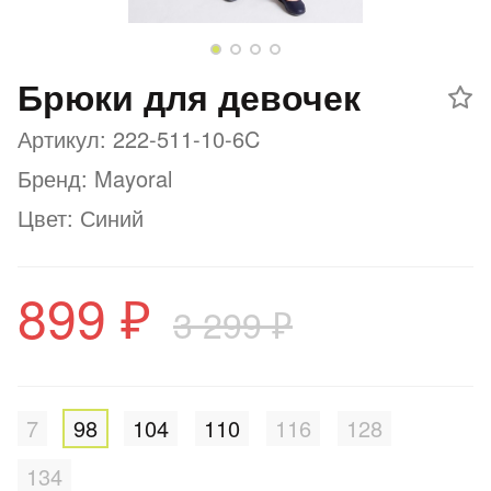
Добавляйте товары
в корзину
Брюки для девочек
Артикул: 222-511-10-6C
Оплачивайте сегодня только
25
% картой любого банка
Бренд: Mayoral
Цвет: Синий
Получайте товар
выбранный способом
899 ₽
3 299 ₽
Оставшиеся
75
% будут
списываться
с вашей карты
по
25
%
каждые 2 недели
7
98
104
110
116
128
134