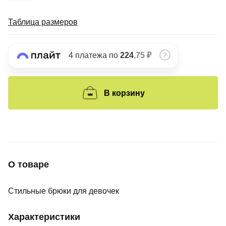
Подробнее
об оплате Плайтом
Таблица размеров
4 платежа по
224
,75 ₽
Остались вопросы?
25
8 800 302-02-51
plait.ru
В корзину
раз в 2
недели
О товаре
Стильные брюки для девочек
Характеристики