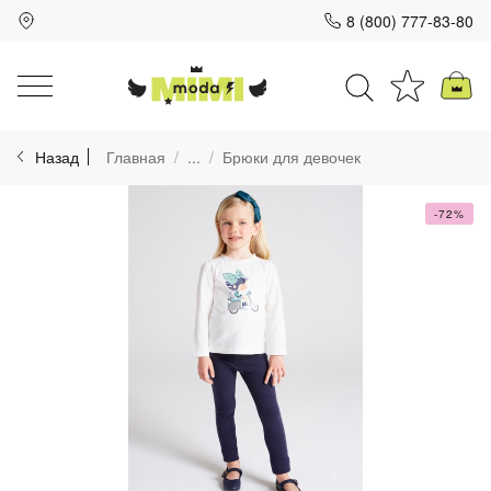
8 (800) 777-83-80
Для клиентов всех банков
Назад
Главная
...
Брюки для девочек
Разбейте
оплату
на части
-72%
без переплат
График платежей
Сегодня
25
%