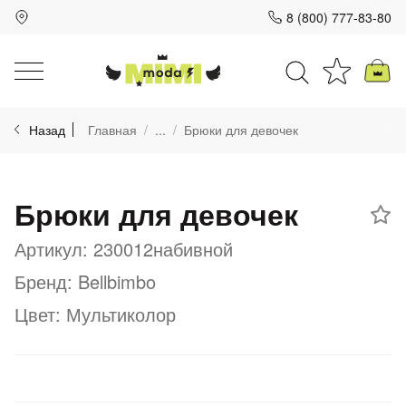
8 (800) 777-83-80
Для клиентов всех банков
Назад
Главная
...
Брюки для девочек
Разбейте
оплату
на части
Брюки для девочек
без переплат
Артикул: 230012набивной
Бренд: Bellbimbo
График платежей
Цвет: Мультиколор
Сегодня
25
%