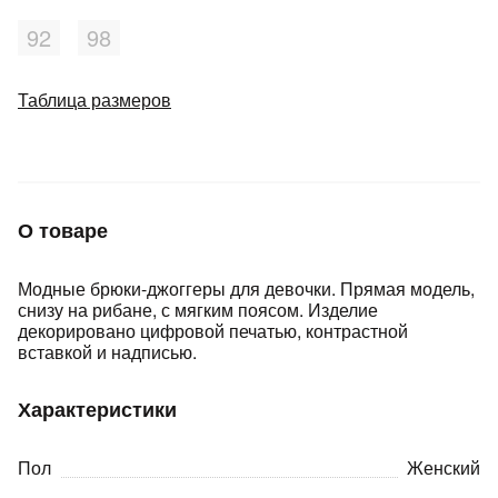
92
98
Добавляйте товары
в корзину
Таблица размеров
Оплачивайте сегодня только
25
% картой любого банка
О товаре
Получайте товар
выбранный способом
Модные брюки-джоггеры для девочки. Прямая модель,
снизу на рибане, с мягким поясом. Изделие
декорировано цифровой печатью, контрастной
Оставшиеся
75
% будут
вставкой и надписью.
списываться
с вашей карты
по
25
%
каждые 2 недели
Характеристики
Пол
Женский