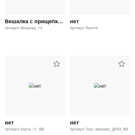
Вешалка с прищепками GL-29 с таргеткой Button Blue
нет
Артикул: Вешалка_13
Артикул: Роялти
нет
нет
Артикул: Карта_11_BB
Артикул: Торс_манекен_ДР34_ВВ