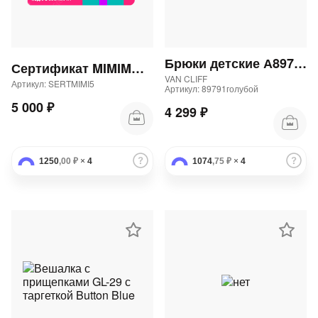
Брюки детские А89791 "Аларо блю юниор" 82Бр
Сертификат MIMIMODA 5000 р.
VAN CLIFF
Артикул: SERTMIMI5
Артикул: 89791голубой
5 000 ₽
4 299 ₽
1250
,00 ₽
×
4
1074
,75 ₽
×
4