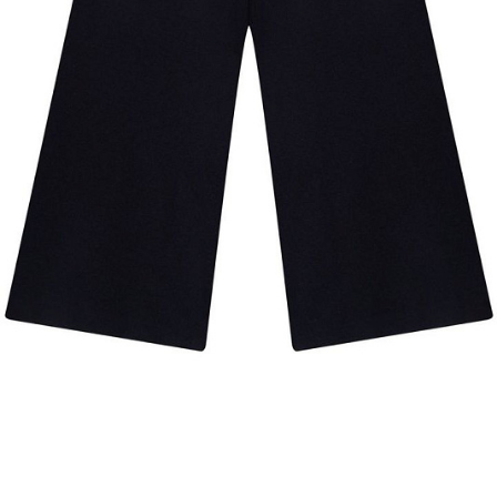
Добавляйте товары
в корзину
Оплачивайте сегодня только
25
% картой любого банка
Получайте товар
выбранный способом
Оставшиеся
75
% будут
списываться
с вашей карты
по
25
%
каждые 2 недели