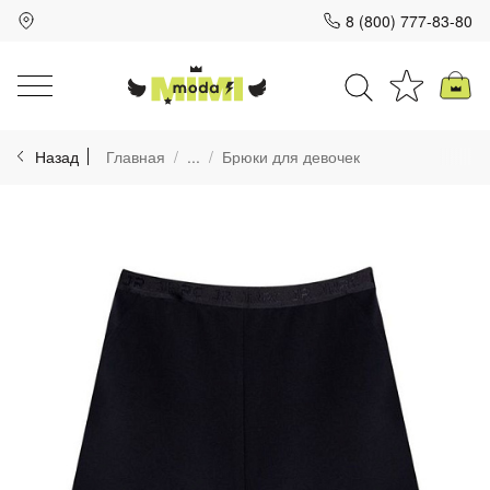
8 (800) 777-83-80
Для клиентов всех банков
Назад
Главная
...
Брюки для девочек
Разбейте
оплату
на части
без переплат
График платежей
Сегодня
25
%