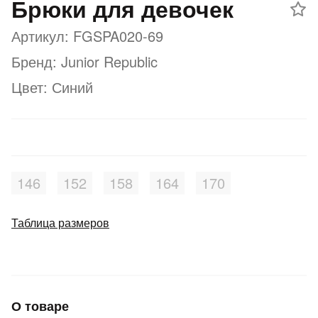
Брюки для девочек
Подробнее
об оплате Плайтом
Артикул: FGSPA020-69
Бренд: Junior Republic
Цвет: Синий
Остались вопросы?
25
8 800 302-02-51
plait.ru
раз в 2
недели
146
152
158
164
170
Таблица размеров
О товаре