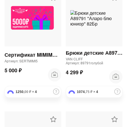
Брюки детские А89791 "Аларо блю юниор" 82Бр
Сертификат MIMIMODA 5000 р.
VAN CLIFF
Артикул: SERTMIMI5
Артикул: 89791голубой
5 000 ₽
4 299 ₽
1250
,00 ₽
×
4
1074
,75 ₽
×
4