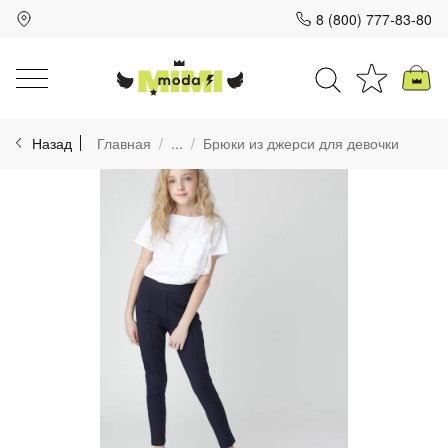
8 (800) 777-83-80
Для клиентов всех банков
Назад
Главная
...
Брюки из джерси для девочки
Разбейте
оплату
на части
без переплат
График платежей
Сегодня
25
%