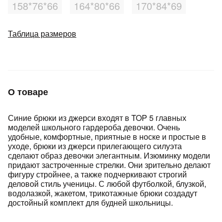
Подробнее
158*76*66
164*80*66
170*84*69
об оплате Плайтом
Таблица размеров
Остались вопросы?
25
8 800 302-02-51
О товаре
plait.ru
раз в 2
недели
Синие брюки из джерси входят в TOP 5 главных
моделей школьного гардероба девочки. Очень
удобные, комфортные, приятные в носке и простые в
уходе, брюки из джерси прилегающего силуэта
сделают образ девочки элегантным. Изюминку модели
придают застроченные стрелки. Они зрительно делают
фигуру стройнее, а также подчеркивают строгий
деловой стиль ученицы. С любой футболкой, блузкой,
водолазкой, жакетом, трикотажные брюки создадут
достойный комплект для будней школьницы.