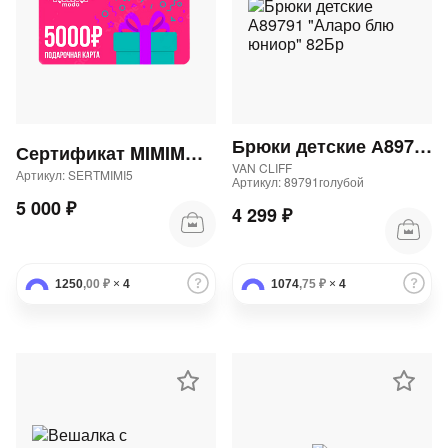
Брюки детские А89791 "Аларо блю юниор" 82Бр
Сертификат MIMIMODA 5000 р.
VAN CLIFF
Артикул: SERTMIMI5
Артикул: 89791голубой
5 000 ₽
4 299 ₽
1250
,00 ₽
×
4
1074
,75 ₽
×
4