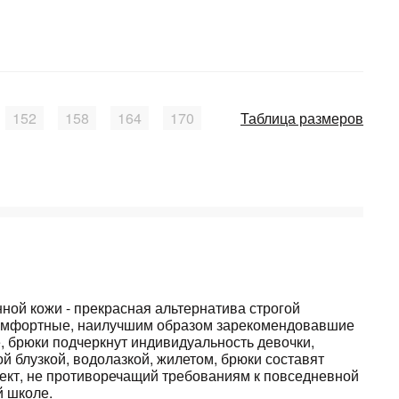
152
158
164
170
Таблица размеров
ной кожи - прекрасная альтернатива строгой
комфортные, наилучшим образом зарекомендовавшие
е, брюки подчеркнут индивидуальность девочки,
 блузкой, водолазкой, жилетом, брюки составят
ект, не противоречащий требованиям к повседневной
й школе.