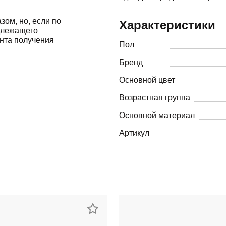
Оставшиеся
75
% будут
списываться
зом, но, если по
Характеристики
адлежащего
с вашей карты
по
25
%
каждые 2 недели
ента получения
Пол
Бренд
Основной цвет
Подробнее
об оплате Плайтом
Возрастная группа
Основной материал
Артикул
25
раз в 2
Остались вопросы?
недели
8 800 302-02-51
plait.ru