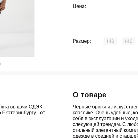
Цена:
График платежей
Сегодня
25
%
Размер:
140
146
Добавляйте товары
в корзину
О товаре
Оплачивайте сегодня только
25
% картой любого банка
ункта выдачи СДЭК
Черные брюки из искусствен
 Екатеринбургу - от
классике. Очень удобные, 
себя в эксплуатации и уход
следующей трендам. С любой
Получайте товар
выбранный способом
стильный элегантный компл
одежде в средней и старше