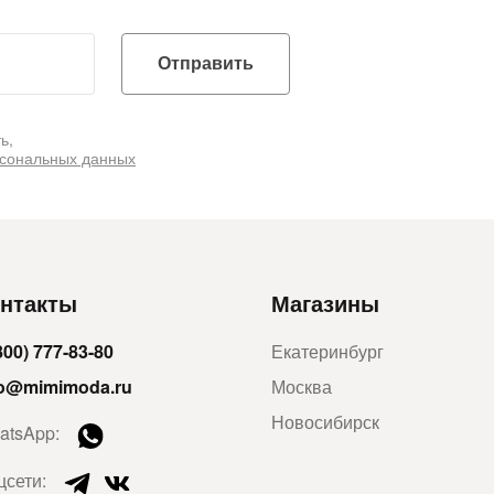
Отправить
ь,
рсональных данных
нтакты
Магазины
800) 777-83-80
Екатеринбург
fo@mimimoda.ru
Москва
Новосибирск
atsApp:
цсети: