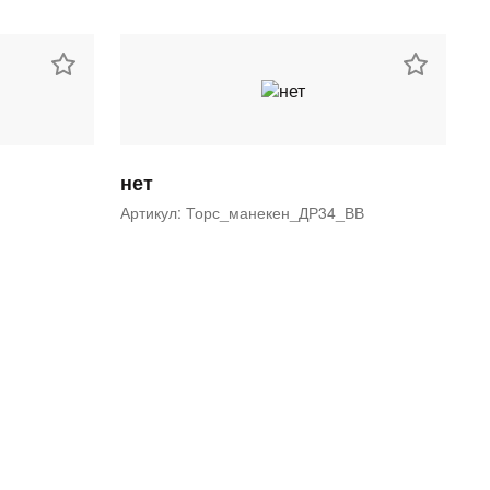
нет
Артикул: Торс_манекен_ДР34_ВВ