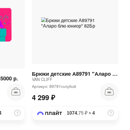
Брюки детские А89791 "Аларо блю юниор" 82Бр
5000 р.
VAN CLIFF
Артикул: 89791голубой
4 299 ₽
4
1074
,75 ₽
×
4