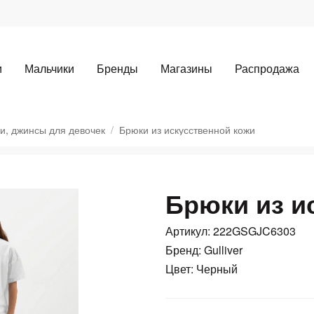
и
Мальчики
Бренды
Магазины
Распродажа
и, джинсы для девочек
Брюки из искусственной кожи
Брюки из и
Для клиентов всех банков
Артикул: 222GSGJC6303
Разбейте
оплату
Бренд: Gulliver
Цвет: Черный
а части
без переплат