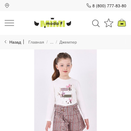
8 (800) 777-83-80
Для клиентов всех банков
Назад
Главная
...
Джемпер
Разбейте
оплату
на части
без переплат
График платежей
Сегодня
25
%