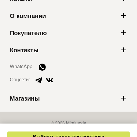
О компании
Покупателю
Контакты
WhatsApp:
Соцсети:
Магазины
© 2026 Mimimoda
Политика конфиденциальности
Выбрать город для доставки