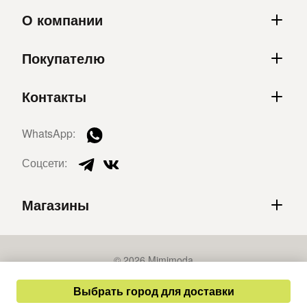
О компании
Покупателю
Контакты
WhatsApp:
Соцсети:
Магазины
© 2026 Mimimoda
Политика конфиденциальности
Выбрать город для доставки