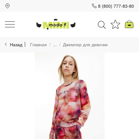
8 (800) 777-83-80
Для клиентов всех банков
Назад
Главная
...
Джемпер для девочки
Разбейте
оплату
на части
без переплат
График платежей
Сегодня
25
%