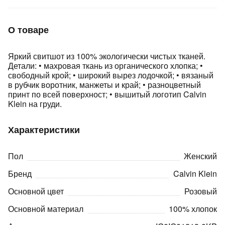
Подробнее
об оплате Плайтом
О товаре
Яркий свитшот из 100% экологически чистых тканей.
Детали: • махровая ткань из органического хлопка; •
Остались вопросы?
25
свободный крой; • широкий вырез лодочкой; • вязаный
8 800 302-02-51
в рубчик воротник, манжеты и край; • разноцветный
plait.ru
раз в 2
принт по всей поверхност; • вышитый логотип Calvin
Klein на груди.
недели
Характеристики
Пол
Женский
Бренд
Calvin Klein
Основной цвет
Розовый
Основной материал
100% хлопок