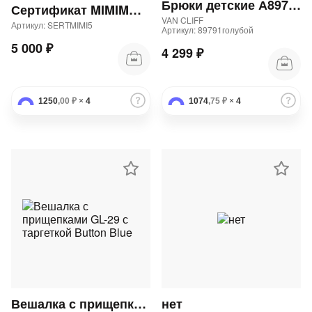
Брюки детские А89791 "Аларо блю юниор" 82Бр
Сертификат MIMIMODA 5000 р.
VAN CLIFF
Артикул: SERTMIMI5
Артикул: 89791голубой
5 000 ₽
4 299 ₽
1250
,00 ₽
×
4
1074
,75 ₽
×
4
Вешалка с прищепками GL-29 с таргеткой Button Blue
нет