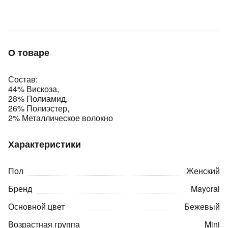
Подробнее
об оплате Плайтом
О товаре
Остались вопросы?
25
Состав:
8 800 302-02-51
44% Вискоза,
plait.ru
раз в 2
28% Полиамид,
недели
26% Полиэстер,
2% Металлическое волокно
Характеристики
Пол
Женский
Бренд
Mayoral
Основной цвет
Бежевый
Возрастная группа
Mini