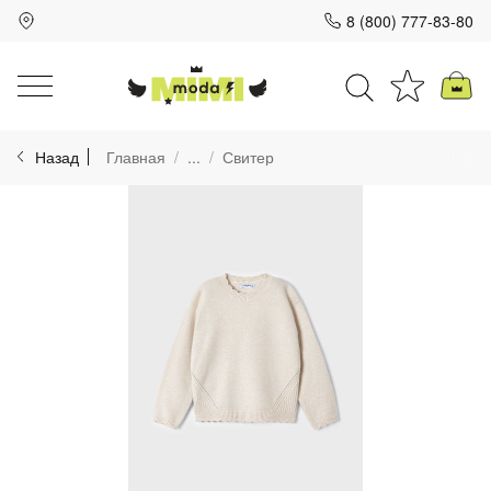
8 (800) 777-83-80
Для клиентов всех банков
Назад
Главная
...
Свитер
Разбейте
оплату
на части
без переплат
График платежей
Сегодня
25
%