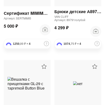
Брюки детские А89791 "Аларо блю юниор" 82Бр
Сертификат MIMIMODA 5000 р.
VAN CLIFF
Артикул: SERTMIMI5
Артикул: 89791голубой
5 000 ₽
4 299 ₽
1250
,00 ₽
×
4
1074
,75 ₽
×
4