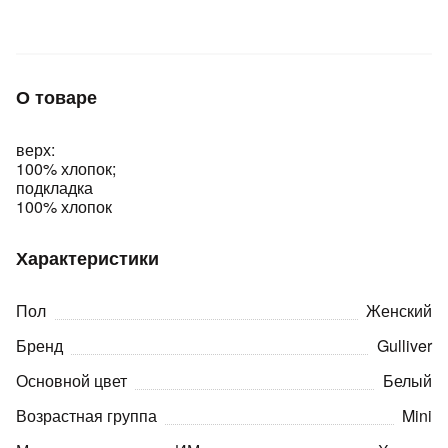
Подробнее
об оплате Плайтом
О товаре
Остались вопросы?
25
верх:
8 800 302-02-51
100% хлопок;
plait.ru
раз в 2
подкладка
100% хлопок
недели
Характеристики
Пол
Женский
Бренд
Gulliver
Основной цвет
Белый
Возрастная группа
Mini