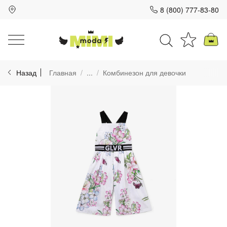
8 (800) 777-83-80
Для клиентов всех банков
Назад
Главная
...
Комбинезон для девочки
Разбейте
оплату
на части
без переплат
График платежей
Сегодня
25
%