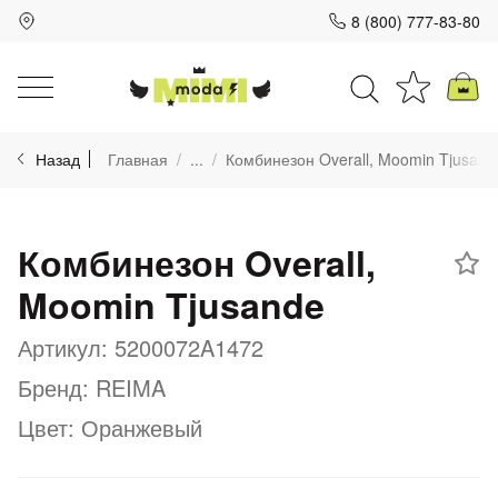
8 (800) 777-83-80
Для клиентов всех банков
Назад
Главная
...
Комбинезон Overall, Moomin Tjusand
Разбейте
оплату
на части
Комбинезон Overall,
без переплат
Moomin Tjusande
График платежей
Артикул: 5200072A1472
Бренд: REIMA
Цвет: Оранжевый
Сегодня
25
%