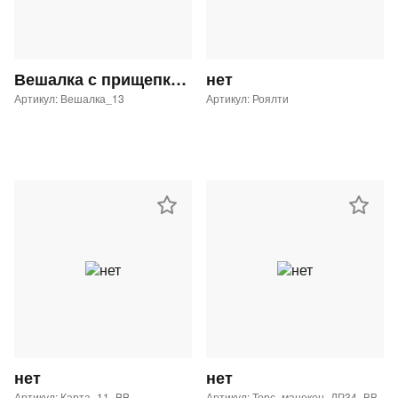
Вешалка с прищепками GL-29 с таргеткой Button Blue
нет
Артикул: Вешалка_13
Артикул: Роялти
нет
нет
Артикул: Карта_11_BB
Артикул: Торс_манекен_ДР34_ВВ