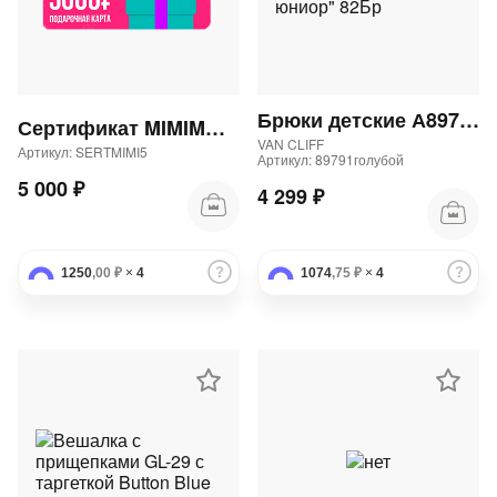
Брюки детские А89791 "Аларо блю юниор" 82Бр
Сертификат MIMIMODA 5000 р.
VAN CLIFF
Артикул: SERTMIMI5
Артикул: 89791голубой
5 000 ₽
4 299 ₽
1250
,00 ₽
×
4
1074
,75 ₽
×
4