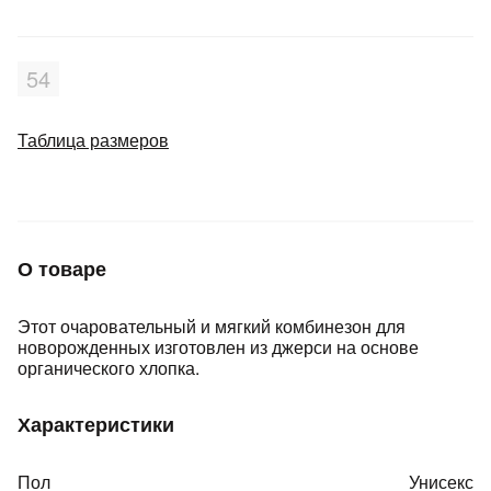
Добавляйте товары
в корзину
54
Таблица размеров
Оплачивайте сегодня только
25
% картой любого банка
Получайте товар
О товаре
выбранный способом
Этот очаровательный и мягкий комбинезон для
Оставшиеся
75
% будут
новорожденных изготовлен из джерси на основе
списываться
с вашей карты
органического хлопка.
по
25
%
каждые 2 недели
Характеристики
Пол
Унисекс