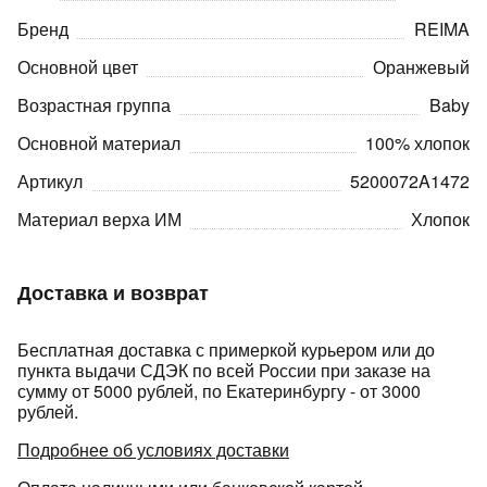
Подробнее
Бренд
REIMA
об оплате Плайтом
Основной цвет
Оранжевый
Возрастная группа
Baby
Основной материал
100% хлопок
Остались вопросы?
25
8 800 302-02-51
Артикул
5200072A1472
plait.ru
раз в 2
Материал верха ИМ
Хлопок
недели
Доставка и возврат
Бесплатная доставка с примеркой курьером или до
пункта выдачи СДЭК по всей России при заказе на
сумму от 5000 рублей, по Екатеринбургу - от 3000
рублей.
Подробнее об условиях доставки