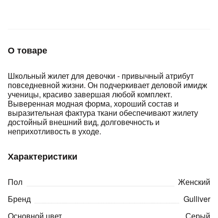
Подробнее
об оплате Плайтом
О товаре
Остались вопросы?
25
Школьный жилет для девочки - привычный атрибут
8 800 302-02-51
повседневной жизни. Он подчеркивает деловой имидж
plait.ru
раз в 2
ученицы, красиво завершая любой комплект.
недели
Выверенная модная форма, хороший состав и
выразительная фактура ткани обеспечивают жилету
достойный внешний вид, долговечность и
неприхотливость в уходе.
Характеристики
Пол
Женский
Бренд
Gulliver
Основной цвет
Серый