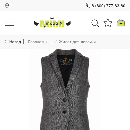
8 (800) 777-83-80
Для клиентов всех банков
Назад
Главная
...
Жилет для девочки
Разбейте
оплату
на части
без переплат
График платежей
Сегодня
25
%