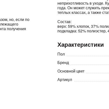
неприхотливость в уходе. К
года. Он может служить пре
Оставшиеся
75
% будут
списываться
теплых классах, а также ст
с вашей карты
по
25
%
каждые 2 недели
зом, но, если по
Состав:
адлежащего
верх: 59% хлопок, 37% поли
ента получения
подкладка: 52% полиэстер, 
Характеристики
Подробнее
об оплате Плайтом
Пол
Бренд
25
Основной цвет
раз в 2
Остались вопросы?
недели
Артикул
8 800 302-02-51
plait.ru