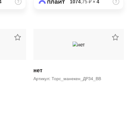
4
1074
,75 ₽
×
4
нет
Артикул: Торс_манекен_ДР34_ВВ