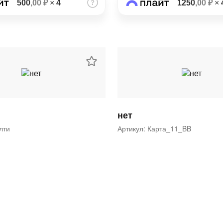
500
,00 ₽
×
4
1250
,00 ₽
×
нет
ялти
Артикул: Карта_11_BB