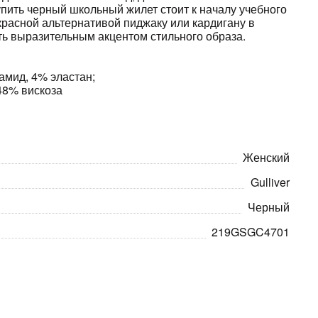
упить черный школьный жилет стоит к началу учебного
красной альтернативой пиджаку или кардигану в
ать выразительным акцентом стильного образа.
амид, 4% эластан;
48% вискоза
Женский
Gulliver
Черный
219GSGC4701