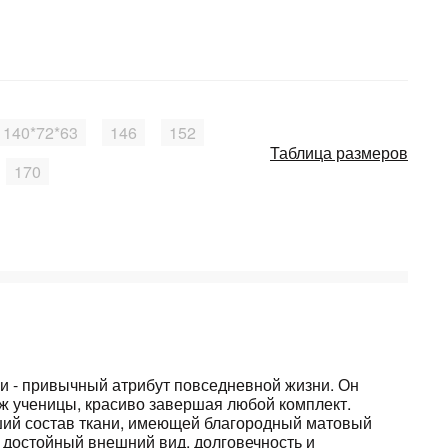
140*72*63
146
152
Таблица размеров
170
и - привычный атрибут повседневной жизни. Он
ж ученицы, красиво завершая любой комплект.
ий состав ткани, имеющей благородный матовый
 достойный внешний вид, долговечность и