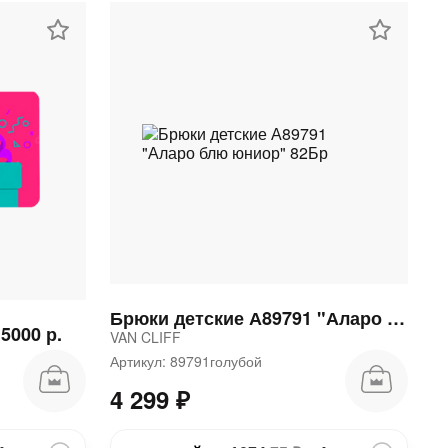
Брюки детские А89791 "Аларо блю юниор" 82Бр
5000 р.
VAN CLIFF
Артикул: 89791голубой
4 299 ₽