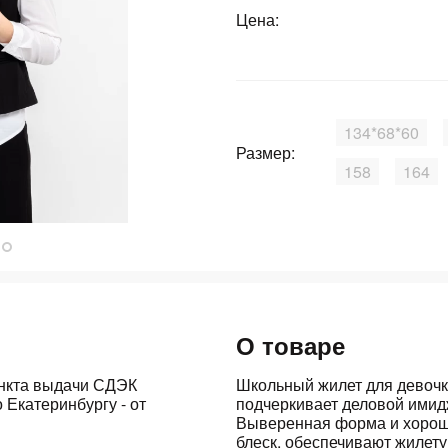
Цена:
График платежей
Сегодня
25
%
134*68*60
Размер:
158
164
Добавляйте товары
в корзину
Оплачивайте сегодня только
О товаре
25
% картой любого банка
ункта выдачи СДЭК
Школьный жилет для девочк
 Екатеринбургу - от
подчеркивает деловой имид
Получайте товар
выбранный способом
Выверенная форма и хорош
блеск, обеспечивают жилету