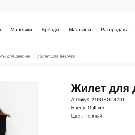
и
Мальчики
Бренды
Магазины
Распродажа
ты для девочек
Жилет для девочки
Жилет для 
Для клиентов всех банков
Артикул: 219GSGC4701
Разбейте
оплату
Бренд: Gulliver
Цвет: Черный
а части
без переплат