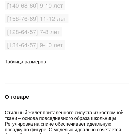
Подробнее
[140-68-60] 9-10 лет
об оплате Плайтом
[158-76-69] 11-12 лет
[128-64-57] 7-8 лет
Остались вопросы?
25
[134-64-57] 9-10 лет
8 800 302-02-51
plait.ru
раз в 2
Таблица размеров
недели
О товаре
Стильный жилет приталенного силуэта из костюмной
ткани – основа повседневного образа школьницы.
Регулировка на спине обеспечивает идеальную
посадку по фигуре. С моделью идеально сочетается