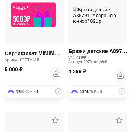
Брюки детские А89791 "Аларо блю юниор" 82Бр
Сертификат MIMIMODA 5000 р.
VAN CLIFF
Артикул: SERTMIMI5
Артикул: 89791голубой
5 000 ₽
4 299 ₽
1250
,00 ₽
×
4
1074
,75 ₽
×
4