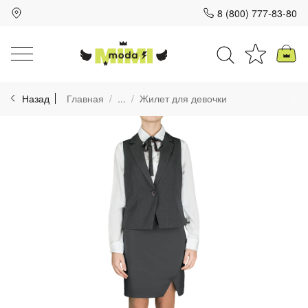
8 (800) 777-83-80
Для клиентов всех банков
Назад
Главная
...
Жилет для девочки
Разбейте
оплату
на части
без переплат
График платежей
Сегодня
25
%