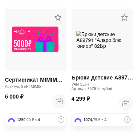
Брюки детские А89791 "Аларо блю юниор" 82Бр
Сертификат MIMIMODA 5000 р.
VAN CLIFF
Артикул: SERTMIMI5
Артикул: 89791голубой
5 000 ₽
4 299 ₽
1250
,00 ₽
×
4
1074
,75 ₽
×
4