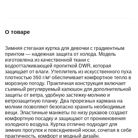
Подробнее
об оплате Плайтом
О товаре
Остались вопросы?
25
Зимняя стеганая куртка для девочки с градиентным
8 800 302-02-51
принтом — надежная защита от холода. Модель
plait.ru
раз в 2
изготовлена из качественной ткани с
недели
водоотталкивающей пропиткой DWR, которая
защищает от влаги. Утеплитель из искусственного пуха
плотностью 350 г/м² обеспечивает комфортное тепло в
морозную погоду. Практичная конструкция включает
съемный регулируемый капюшон для дополнительной
защиты от ветра, удобную застежку-молнию и
ветрозащитную планку. Два прорезных кармана на
молнии позволяют безопасно хранить необходимые
вещи. Эластичные манжеты по низу рукавов создают
комфортную посадку и защищают от проникновения
холодного воздуха. Куртка отлично подходит для
зимних прогулок и повседневной носки, сочетая в себе
практичность, комфорт и модный дизайн.