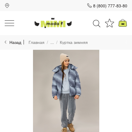
8 (800) 777-83-80
Для клиентов всех банков
Назад
Главная
...
Куртка зимняя
Разбейте
оплату
на части
без переплат
График платежей
Сегодня
25
%