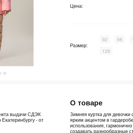
Цена:
График платежей
Сегодня
92
98
25
%
Размер:
128
Добавляйте товары
в корзину
Оплачивайте сегодня только
О товаре
25
% картой любого банка
ункта выдачи СДЭК
Зимняя куртка для девочки
 Екатеринбургу - от
ярким акцентом в гардероб
использования, гармонично 
Получайте товар
выбранный способом
создавать разнообразные с