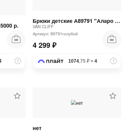
Брюки детские А89791 "Аларо блю юниор" 82Бр
5000 р.
VAN CLIFF
Артикул: 89791голубой
4 299 ₽
4
1074
,75 ₽
×
4
нет