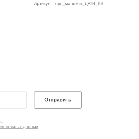
Артикул: Торс_манекен_ДР34_ВВ
Отправить
ь,
рсональных данных