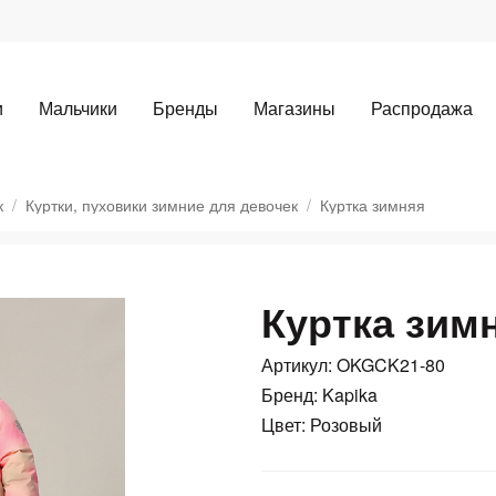
и
Мальчики
Бренды
Магазины
Распродажа
к
Куртки, пуховики зимние для девочек
Куртка зимняя
Куртка зим
Для клиентов всех банков
Артикул: OKGCK21-80
Бренд: Kapika
Разбейте
оплату
Цвет: Розовый
а части
без переплат