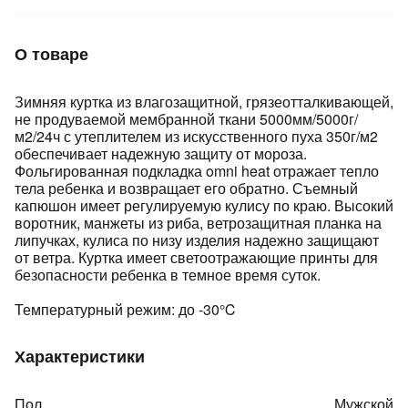
Подробнее
об оплате Плайтом
О товаре
Зимняя куртка из влагозащитной, грязеотталкивающей,
не продуваемой мембранной ткани 5000мм/5000г/
Остались вопросы?
25
м2/24ч с утеплителем из искусственного пуха 350г/м2
8 800 302-02-51
обеспечивает надежную защиту от мороза.
plait.ru
раз в 2
Фольгированная подкладка omni heat отражает тепло
тела ребенка и возвращает его обратно. Съемный
недели
капюшон имеет регулируемую кулису по краю. Высокий
воротник, манжеты из риба, ветрозащитная планка на
липучках, кулиса по низу изделия надежно защищают
от ветра. Куртка имеет светоотражающие принты для
безопасности ребенка в темное время суток.
Температурный режим: до -30℃
Характеристики
Пол
Мужской