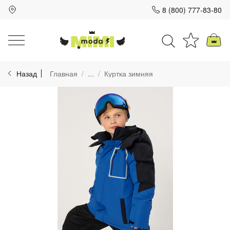
8 (800) 777-83-80
Для клиентов всех банков
Назад
Главная
...
Куртка зимняя
Разбейте
оплату
на части
без переплат
График платежей
Сегодня
25
%