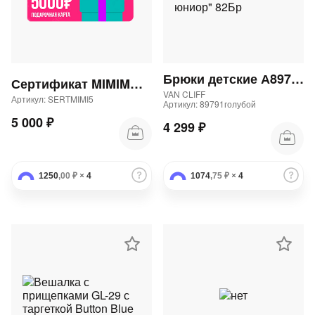
Брюки детские А89791 "Аларо блю юниор" 82Бр
Сертификат MIMIMODA 5000 р.
VAN CLIFF
Артикул: SERTMIMI5
Артикул: 89791голубой
5 000 ₽
4 299 ₽
1250
,00 ₽
×
4
1074
,75 ₽
×
4