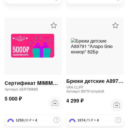
Брюки детские А89791 "Аларо блю юниор" 82Бр
Сертификат MIMIMODA 5000 р.
VAN CLIFF
Артикул: SERTMIMI5
Артикул: 89791голубой
5 000 ₽
4 299 ₽
1250
,00 ₽
×
4
1074
,75 ₽
×
4