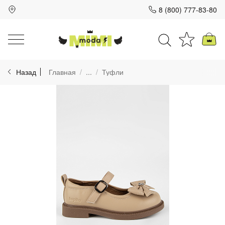
8 (800) 777-83-80
Для клиентов всех банков
Назад
Главная
...
Туфли
Разбейте
оплату
на части
без переплат
График платежей
Сегодня
25
%