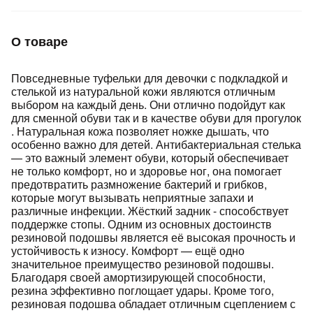
Подробнее
об оплате Плайтом
О товаре
Повседневные туфельки для девочки с подкладкой и
стелькой из натуральной кожи являются отличным
Остались вопросы?
25
выбором на каждый день. Они отлично подойдут как
8 800 302-02-51
для сменной обуви так и в качестве обуви для прогулок
plait.ru
раз в 2
. Натуральная кожа позволяет ножке дышать, что
особенно важно для детей. Антибактериальная стелька
недели
— это важный элемент обуви, который обеспечивает
не только комфорт, но и здоровье ног, она помогает
предотвратить размножение бактерий и грибков,
которые могут вызывать неприятные запахи и
различные инфекции. Жёсткий задник - способствует
поддержке стопы. Одним из основных достоинств
резиновой подошвы является её высокая прочность и
устойчивость к износу. Комфорт — ещё одно
значительное преимущество резиновой подошвы.
Благодаря своей амортизирующей способности,
резина эффективно поглощает удары. Кроме того,
резиновая подошва обладает отличным сцеплением с