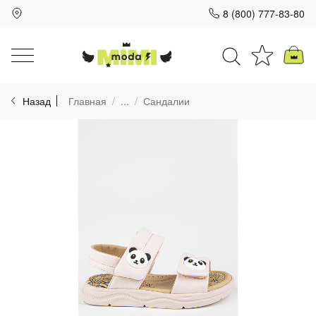
8 (800) 777-83-80
Для клиентов всех банков
Назад
Главная
...
Сандалии
Разбейте
оплату
на части
без переплат
График платежей
Сегодня
25
%