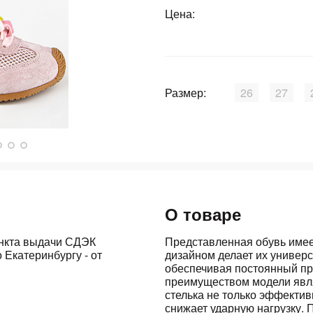
Цена:
График платежей
Сегодня
25
%
Размер:
26
27
Добавляйте товары
в корзину
О товаре
Оплачивайте сегодня только
25
% картой любого банка
ункта выдачи СДЭК
Представленная обувь имее
 Екатеринбургу - от
дизайном делает их универ
обеспечивая постоянный пр
преимуществом модели явля
Получайте товар
выбранный способом
стелька не только эффектив
снижает ударную нагрузку.