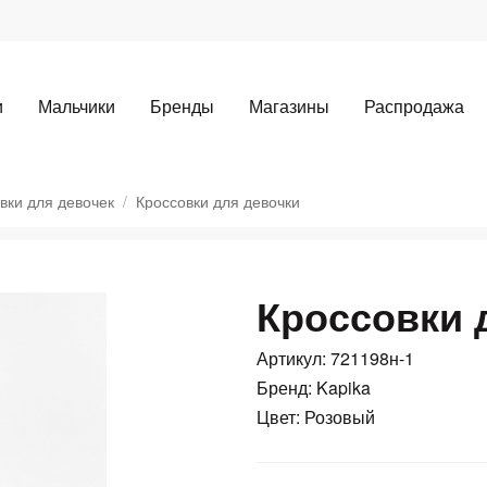
и
Мальчики
Бренды
Магазины
Распродажа
вки для девочек
Кроссовки для девочки
Кроссовки 
Для клиентов всех банков
Артикул: 721198н-1
Бренд: Kapika
Разбейте
оплату
Цвет: Розовый
а части
без переплат