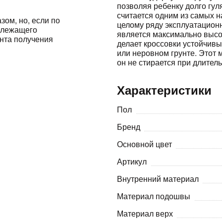
позволяя ребенку долго гул
считается одним из самых 
зом, но, если по
Оставшиеся
75
% будут
списываться
целому ряду эксплуатацион
адлежащего
является максимально высо
с вашей карты
по
25
%
каждые 2 недели
ента получения
делает кроссовки устойчивы
или неровном грунте. Этот 
он не стирается при длител
Характеристики
Подробнее
об оплате Плайтом
Пол
Бренд
25
Основной цвет
раз в 2
Артикул
Остались вопросы?
недели
8 800 302-02-51
Внутренний материал
Материал подошвы
plait.ru
Материал верх