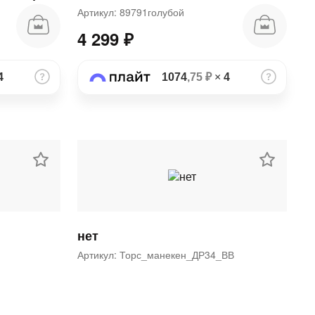
Артикул: 89791голубой
4 299 ₽
4
1074
,75 ₽
×
4
нет
Артикул: Торс_манекен_ДР34_ВВ